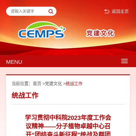
返回主页
MENU
Togg
navig
当前位置：
首页
>
党建文化
>
统战工作
统战工作
学习贯彻中科院2023年度工作会
议精神——分子植物卓越中心召
开“团结奋斗新征程”统战及群团