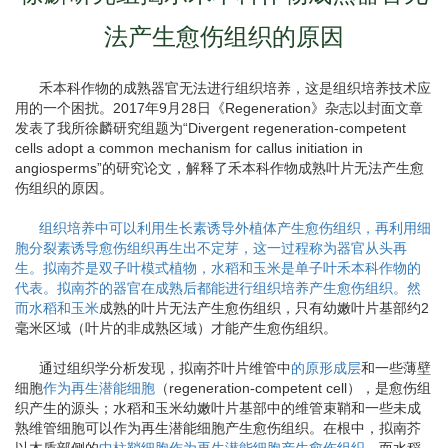
法产生愈伤组织的原因
禾本科作物的成熟器官无法进行组织培养，这是组织培养技术应
用的一个困扰。2017年9月28日《Regeneration》杂志以封面文章
发表了我所徐麟研究组题为“Divergent regeneration-competent
cells adopt a common mechanism for callus initiation in
angiosperms”的研究论文，解释了禾本科作物成熟叶片无法产生愈
伤组织的原因。
组织培养中可以利用生长素诱导外植体产生愈伤组织，再利用细
胞分裂素诱导愈伤组织再生出不定芽，这一过程称为器官从头再
生。拟南芥是双子叶模式植物，水稻和玉米是单子叶禾本科作物的
代表。拟南芥的器官在成熟后都能进行组织培养产生愈伤组织。然
而
水稻和玉米
成熟的叶片无法产生愈伤组织，只有幼嫩叶片基部约2
毫米区域（叶片的非成熟区域）才能产生愈伤组织。
通过组织学分析发现，拟南芥叶片维管中
的原形成层
和一些薄壁
细胞
作为
再生潜能细胞
（regeneration-competent cell），是愈伤组
织产生的源头；水稻和玉米幼嫩叶片基部中的维管束鞘和一些未成
熟维管细胞可以作为再生潜能细胞产生愈伤组织。在根中，拟南芥