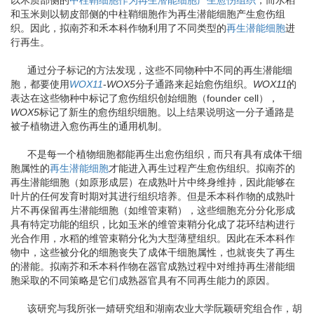
以木质部侧的
中柱鞘细胞作为再生潜能细胞产生愈伤组织
，而水稻
和玉米则以韧皮部侧的中柱鞘细胞作为再生潜能细胞产生愈伤组
织。因此，拟南芥和禾本科作物利用了不同类型的
再生潜能细胞
进
行再生。
通过分子标记的方法发现，这些不同物种中不同的再生潜能细
胞，都要使用
WOX11
-
WOX5
分子通路来起始愈伤组织。
WOX11
的
表达在这些物种中标记了愈伤组织创始细胞（founder cell），
WOX5
标记了新生的愈伤组织细胞。以上结果说明这一分子通路是
被子植物进入愈伤再生的通用机制。
不是每一个植物细胞都能再生出愈伤组织，而只有具有成体干细
胞属性的
再生潜能细胞
才能进入再生过程产生愈伤组织。拟南芥的
再生潜能细胞（如原形成层）在成熟叶片中终身维持，因此能够在
叶片的任何发育时期对其进行组织培养。但是禾本科作物的成熟叶
片不再保留再生潜能细胞（如维管束鞘），这些细胞充分分化形成
具有特定功能的组织，比如玉米的维管束鞘分化成了花环结构进行
光合作用，水稻的维管束鞘分化为大型薄壁组织。因此在禾本科作
物中，这些被分化的细胞丧失了成体干细胞属性，也就丧失了再生
的潜能。拟南芥和禾本科作物在器官成熟过程中对维持再生潜能细
胞采取的不同策略是它们成熟器官具有不同再生能力的原因。
该研究与我所张一婧研究组和湖南农业大学阮颖研究组合作，胡