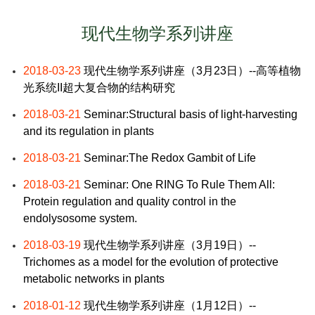
现代生物学系列讲座
2018-03-23
现代生物学系列讲座（3月23日）--高等植物
光系统II超大复合物的结构研究
2018-03-21
Seminar:Structural basis of light-harvesting
and its regulation in plants
2018-03-21
Seminar:The Redox Gambit of Life
2018-03-21
Seminar: One RING To Rule Them All:
Protein regulation and quality control in the
endolysosome system.
2018-03-19
现代生物学系列讲座（3月19日）--
Trichomes as a model for the evolution of protective
metabolic networks in plants
2018-01-12
现代生物学系列讲座（1月12日）--