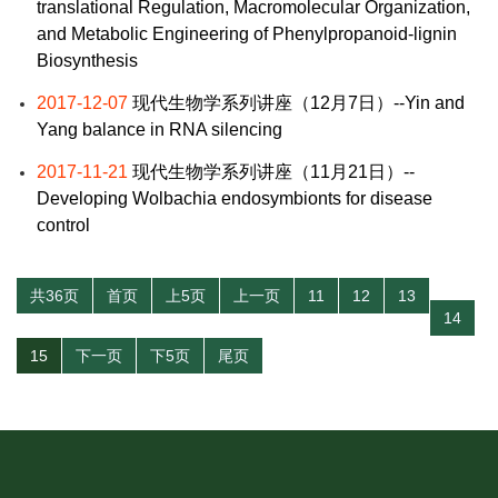
translational Regulation, Macromolecular Organization,
and Metabolic Engineering of Phenylpropanoid-lignin
Biosynthesis
2017-12-07
现代生物学系列讲座（12月7日）--Yin and
Yang balance in RNA silencing
2017-11-21
现代生物学系列讲座（11月21日）--
Developing Wolbachia endosymbionts for disease
control
共36页
首页
上5页
上一页
11
12
13
14
15
下一页
下5页
尾页