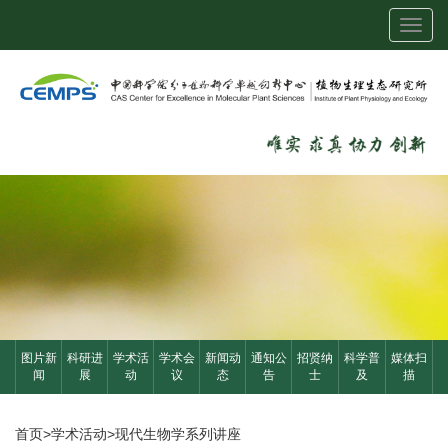
Toggl
navig
图片新
科研进
学术活
学术会
新闻动
通知公
招贤纳
科学普
媒体扫
闻
展
动
议
态
告
士
及
描
首页
>
学术活动
>
现代生物学系列讲座