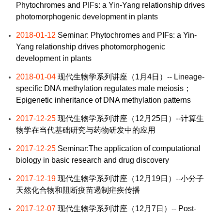
Phytochromes and PIFs: a Yin-Yang relationship drives
photomorphogenic development in plants
2018-01-12
Seminar: Phytochromes and PIFs: a Yin-
Yang relationship drives photomorphogenic
development in plants
2018-01-04
现代生物学系列讲座（1月4日）-- Lineage-
specific DNA methylation regulates male meiosis；
Epigenetic inheritance of DNA methylation patterns
2017-12-25
现代生物学系列讲座（12月25日）--计算生
物学在当代基础研究与药物研发中的应用
2017-12-25
Seminar:The application of computational
biology in basic research and drug discovery
2017-12-19
现代生物学系列讲座（12月19日）--小分子
天然化合物和阻断疫苗遏制疟疾传播
2017-12-07
现代生物学系列讲座（12月7日）-- Post-