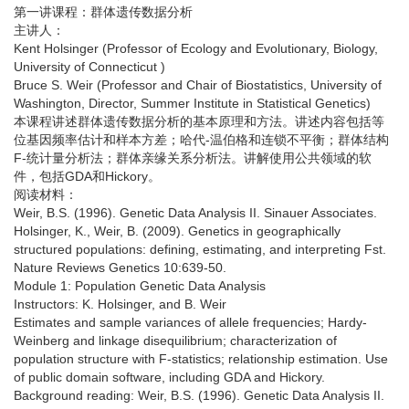
第一讲课程：群体遗传数据分析
主讲人：
Kent Holsinger (Professor of Ecology and Evolutionary, Biology,
University of Connecticut )
Bruce S. Weir (Professor and Chair of Biostatistics, University of
Washington, Director, Summer Institute in Statistical Genetics)
本课程讲述群体遗传数据分析的基本原理和方法。讲述内容包括等
位基因频率估计和样本方差；哈代-温伯格和连锁不平衡；群体结构
F-统计量分析法；群体亲缘关系分析法。讲解使用公共领域的软
件，包括GDA和Hickory。
阅读材料：
Weir, B.S. (1996). Genetic Data Analysis II. Sinauer Associates.
Holsinger, K., Weir, B. (2009). Genetics in geographically
structured populations: defining, estimating, and interpreting Fst.
Nature Reviews Genetics 10:639-50.
Module 1: Population Genetic Data Analysis
Instructors: K. Holsinger, and B. Weir
Estimates and sample variances of allele frequencies; Hardy-
Weinberg and linkage disequilibrium; characterization of
population structure with F-statistics; relationship estimation. Use
of public domain software, including GDA and Hickory.
Background reading: Weir, B.S. (1996). Genetic Data Analysis II.