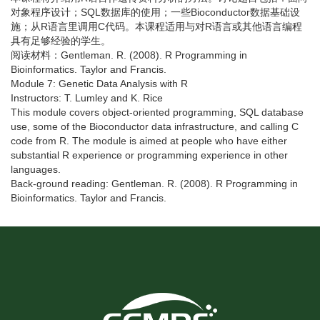
对象程序设计；SQL数据库的使用；一些Bioconductor数据基础设
施；从R语言里调用C代码。本课程适用与对R语言或其他语言编程
具有足够经验的学生。
阅读材料：Gentleman. R. (2008). R Programming in
Bioinformatics. Taylor and Francis.
Module 7: Genetic Data Analysis with R
Instructors: T. Lumley and K. Rice
This module covers object-oriented programming, SQL database
use, some of the Bioconductor data infrastructure, and calling C
code from R. The module is aimed at people who have either
substantial R experience or programming experience in other
languages.
Back-ground reading: Gentleman. R. (2008). R Programming in
Bioinformatics. Taylor and Francis.