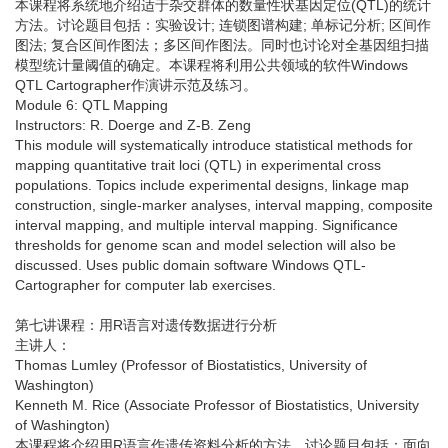
本课程将系统地介绍适于杂交群体的数量性状基因定位(QTL)的统计
方法。讨论题目包括：实验设计; 连锁图谱构建; 单标记分析; 区间作
图法; 复合区间作图法；多区间作图法。同时也讨论对全基因组扫描
模型统计量阈值的确定。本课程将利用公共领域的软件Windows
QTL Cartographer作演讲示范及练习。
Module 6: QTL Mapping
Instructors: R. Doerge and Z-B. Zeng
This module will systematically introduce statistical methods for
mapping quantitative trait loci (QTL) in experimental cross
populations. Topics include experimental designs, linkage map
construction, single-marker analyses, interval mapping, composite
interval mapping, and multiple interval mapping. Significance
thresholds for genome scan and model selection will also be
discussed. Uses public domain software Windows QTL-
Cartographer for computer lab exercises.
第七讲课程：用R语言对遗传数据进行分析
主讲人：
Thomas Lumley (Professor of Biostatistics, University of
Washington)
Kenneth M. Rice (Associate Professor of Biostatistics, University
of Washington)
本课程将介绍用R语言作遗传资料分析的方法。讨论题目包括：面向