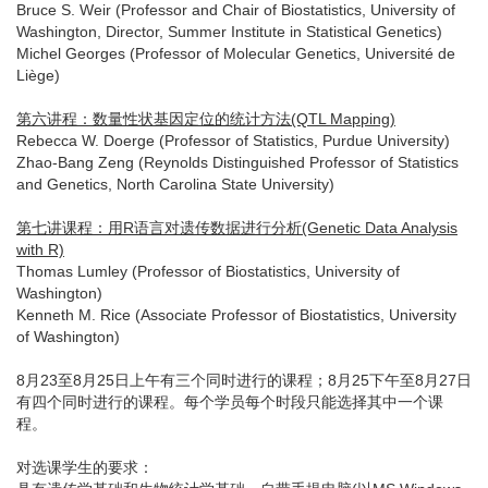
Bruce S. Weir (Professor and Chair of Biostatistics, University of
Washington, Director, Summer Institute in Statistical Genetics)
Michel Georges (Professor of Molecular Genetics, Université de
Liège)
第六讲程：数量性状基因定位的统计方法(QTL Mapping)
Rebecca W. Doerge (Professor of Statistics, Purdue University)
Zhao-Bang Zeng (Reynolds Distinguished Professor of Statistics
and Genetics, North Carolina State University)
第七讲课程：用R语言对遗传数据进行分析(Genetic Data Analysis
with R)
Thomas Lumley (Professor of Biostatistics, University of
Washington)
Kenneth M. Rice (Associate Professor of Biostatistics, University
of Washington)
8月23至8月25日上午有三个同时进行的课程；8月25下午至8月27日
有四个同时进行的课程。每个学员每个时段只能选择其中一个课
程。
对选课学生的要求：