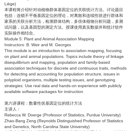
Liège)
本课程将介绍针对动植物群体基因定位的关联统计方法。讨论题目
包括：连锁不平衡基因定位的理论，对离散和连续性状进行群体和
家系的关联分析方法，检测群体结构，多倍体植物分析问题，多测
试问题，以及基因型的测定方法。授课使用真实数据并和统计软件
实际操作相结合。
Module 5: Plant and Animal Association Mapping
Instructors: B. Weir and M. Georges
This module is an introduction to association mapping, focusing
on plant and animal populations. Topics include theory of linkage
disequilibrium and mapping, population and family-based
association techniques for discrete and continuous traits, methods
for detecting and accounting for population structure, issues in
polyploid organisms, multiple testing issues, and genotyping
strategies. Use real data and hands-on experience with publicly
available software packages for instruction.
第六讲课程：数量性状基因定位的统计方法
主讲人：
Rebecca W. Doerge (Professor of Statistics, Purdue University)
Zhao-Bang Zeng (Reynolds Distinguished Professor of Statistics
and Genetics, North Carolina State University)