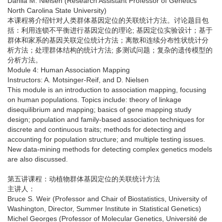
Dahlia M. Nielsen (Research Assistant Professor of Genetics
North Carolina State University)
本课程将介绍针对人类群体基因定位的关联统计方法。讨论题目包
括：利用连锁不平衡进行基因定位的理论; 基因定位实验设计；基于
群体和家系的基因关联定位统计方法；离散和连续分布性状统计分
析方法；处理群体结构的统计方法; 多测试问题；复杂的遗传模型的
分析方法。
Module 4: Human Association Mapping
Instructors: A. Motsinger-Reif, and D. Nielsen
This module is an introduction to association mapping, focusing
on human populations. Topics include: theory of linkage
disequilibrium and mapping; basics of gene mapping study
design; population and family-based association techniques for
discrete and continuous traits; methods for detecting and
accounting for population structure; and multiple testing issues.
New data-mining methods for detecting complex genetics models
are also discussed.
第五讲课程：动植物群体基因定位的关联统计方法
主讲人：
Bruce S. Weir (Professor and Chair of Biostatistics, University of
Washington, Director, Summer Institute in Statistical Genetics)
Michel Georges (Professor of Molecular Genetics, Université de