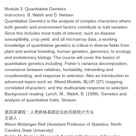
Module 3: Quantitative Genetics
Instructors: B. Walsh and D. Nielsen
Quantitative Genetics is the analysis of complex characters where
both genetic and environment factors contribute to trait variation.
Since this includes most traits of interest, such as disease
susceptibility, crop yield, and all microarray data, a working
knowledge of quantitative genetics is critical in diverse fields from
plant and animal breeding, human genetics, genomics, to ecology
and evolutionary biology. The course will cover the basics of
quantitative genetics including: Fisher’s variance decomposition,
covariance between relatives, heritability, inbreeding and
crossbreeding, and response to selection. Also an introduction to
advanced topics such as: Mixed Models, BLUP, QTL mapping;
correlated characters; and the multivariate response to selection.
Background reading: Lynch, M., Walsh, B. (1998). Genetics and
analysis of quantitative traits, Sinauer.
第四讲课程：人类群体基因定位的关联统计方法
主讲人：
Alison Motsinger-Reif (Assistant Professor of Statistics, North
Carolina State University)