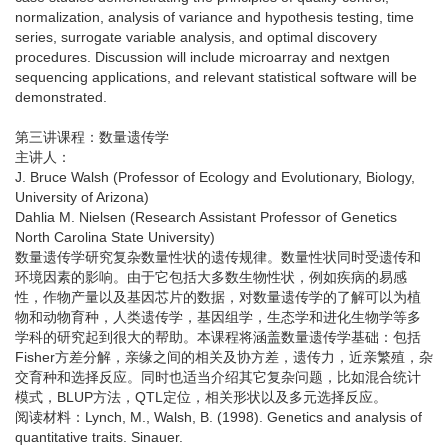
normalization, analysis of variance and hypothesis testing, time
series, surrogate variable analysis, and optimal discovery
procedures. Discussion will include microarray and nextgen
sequencing applications, and relevant statistical software will be
demonstrated.
第三讲课程：数量遗传学
主讲人：
J. Bruce Walsh (Professor of Ecology and Evolutionary, Biology,
University of Arizona)
Dahlia M. Nielsen (Research Assistant Professor of Genetics
North Carolina State University)
数量遗传学研究复杂数量性状的遗传规律。数量性状同时受遗传和
环境因素的影响。由于它包括大多数生物性状，例如疾病的易感
性，作物产量以及基因芯片的数据，对数量遗传学的了解可以为植
物和动物育种，人类遗传学，基因组学，生态学和进化生物学等多
学科的研究起到很大的帮助。本课程将涵盖数量遗传学基础：包括
Fisher方差分解，亲缘之间的相关及协方差，遗传力，近亲繁殖，杂
交育种和选择反应。同时也适当介绍其它复杂问题，比如混合统计
模式，BLUP方法，QTL定位，相关形状以及多元选择反应。
阅读材料：Lynch, M., Walsh, B. (1998). Genetics and analysis of
quantitative traits. Sinauer.