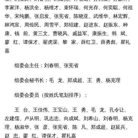
李家洋、杨洪全、杨维才、束怀瑞、何光存、何奕騉、何祖
华、宋纯鹏、张启发、张宪省、陈晓亚、武维华、林宏辉、
林鸿宣、周俭民、周雪平、郑绍建、赵进东、赵振东、种
康、钱 前、黄三文、曹晓风、戚益军、康振生、韩 斌、
廖 红、谭保才、翟虎渠、黎 家、薛红卫、薛勇彪、瞿礼
嘉
组委会主任：刘春明、张宪省
组委会秘书长：毛 龙、郑成超、王 勇、杨克理
组委会委员（按姓氏笔划排序）：
王 台、王佳伟、王宝山、王 勇、毛 龙、孔令让、
左建儒、卢从明、巩志忠、向成斌、刘希山、刘春明、杨克
理、杨淑华、张 彦、张宪省、陈 凡、郑成超、赵延兵、
赵 忠、廖 红、谭保才、瞿礼嘉