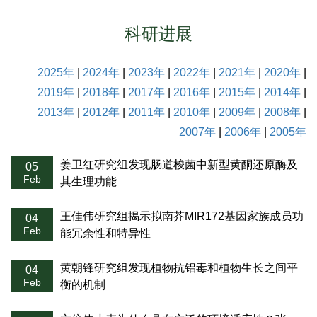
科研进展
2025年
|
2024年
|
2023年
|
2022年
|
2021年
|
2020年
|
2019年
|
2018年
|
2017年
|
2016年
|
2015年
|
2014年
|
2013年
|
2012年
|
2011年
|
2010年
|
2009年
|
2008年
|
2007年
|
2006年
|
2005年
姜卫红研究组发现肠道梭菌中新型黄酮还原酶及
05
Feb
其生理功能
王佳伟研究组揭示拟南芥MIR172基因家族成员功
04
Feb
能冗余性和特异性
黄朝锋研究组发现植物抗铝毒和植物生长之间平
04
Feb
衡的机制