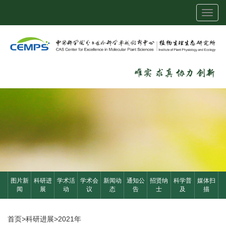
Toggl
navig
图片新
科研进
学术活
学术会
新闻动
通知公
招贤纳
科学普
媒体扫
闻
展
动
议
态
告
士
及
描
首页
>
科研进展
>
2021年