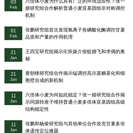
六倍体小麦为什么具有广泛的环境适应性？张一
03
Feb
婧研究组合作解析普通小麦亚基因组非对称调控
机制
张鹏研究组首次发现氢离子焦磷酸化酶调控甘薯
01
Feb
品质和产量的作用机理
王四宝研究组揭示疟疾媒介按蚊婚飞和求偶的奥
21
Jan
秘
黄朝锋研究组合作揭示锰调控高尔基糖基化和细
21
Jan
胞壁合成的新机制
六倍体小麦为何如此稳定？张一婧研究组合作揭
11
Jan
示同源转座子维持普通小麦多倍体亚基因组高级
结构稳定性
张鹏和杨俊研究组与其他单位合作攻克甘薯多倍
11
Jan
体遗传定位难题