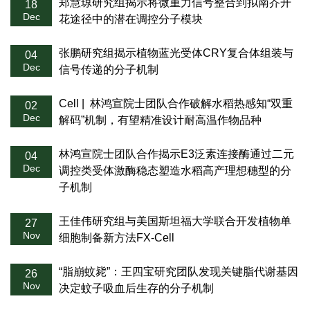
郑慧琼研究组揭示将微重力信号整合到拟南芥开
18
Dec
花途径中的潜在调控分子模块
张鹏研究组揭示植物蓝光受体CRY复合体组装与
04
Dec
信号传递的分子机制
Cell | 林鸿宣院士团队合作破解水稻热感知“双重
02
Dec
解码”机制，有望精准设计耐高温作物品种
林鸿宣院士团队合作揭示E3泛素连接酶通过二元
04
Dec
调控类受体激酶稳态塑造水稻高产理想穗型的分
子机制
王佳伟研究组与美国斯坦福大学联合开发植物单
27
Nov
细胞制备新方法FX-Cell
“脂崩蚊毙”：王四宝研究团队发现关键脂代谢基因
26
Nov
决定蚊子吸血后生存的分子机制