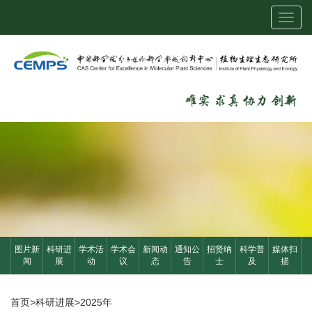
Toggl
navig
图片新
科研进
学术活
学术会
新闻动
通知公
招贤纳
科学普
媒体扫
闻
展
动
议
态
告
士
及
描
首页
>
科研进展
>
2025年