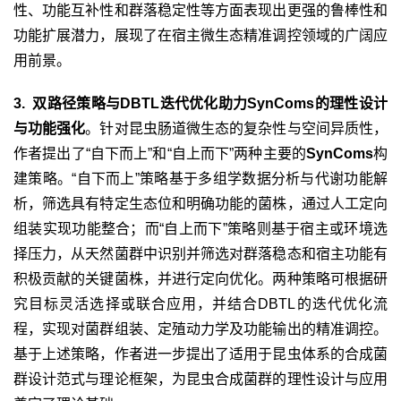
性、功能互补性和群落稳定性等方面表现出更强的鲁棒性和
功能扩展潜力，展现了在宿主微生态精准调控领域的广阔应
用前景。
3. 双路径策略与
DBTL
迭代优化助力
SynComs
的理性设计
与功能强化
。针对昆虫肠道微生态的复杂性与空间异质性，
作者提出了“自下而上”和“自上而下”两种主要的
SynComs
构
建策略。“自下而上”策略基于多组学数据分析与代谢功能解
析，筛选具有特定生态位和明确功能的菌株，通过人工定向
组装实现功能整合；而“自上而下”策略则基于宿主或环境选
择压力，从天然菌群中识别并筛选对群落稳态和宿主功能有
积极贡献的关键菌株，并进行定向优化。两种策略可根据研
究目标灵活选择或联合应用，并结合
DBTL
的迭代优化流
程，实现对菌群组装、定殖动力学及功能输出的精准调控。
基于上述策略，作者进一步提出了适用于昆虫体系的合成菌
群设计范式与理论框架，为昆虫合成菌群的理性设计与应用