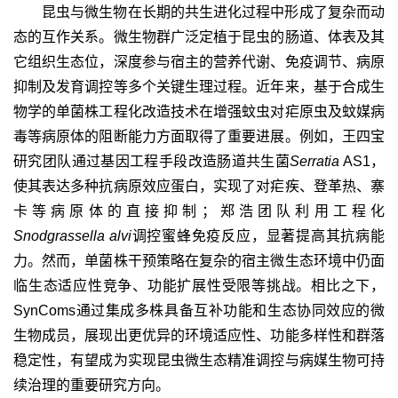
昆虫与微生物在长期的共生进化过程中形成了复杂而动
态的互作关系。微生物群广泛定植于昆虫的肠道、体表及其
它组织生态位，深度参与宿主的营养代谢、免疫调节、病原
抑制及发育调控等多个关键生理过程。近年来，基于合成生
物学的单菌株工程化改造技术在增强蚊虫对疟原虫及蚊媒病
毒等病原体的阻断能力方面取得了重要进展。例如，王四宝
研究团队通过基因工程手段改造肠道共生菌
Serratia
AS1
，
使其表达多种抗病原效应蛋白，实现了对疟疾、登革热、寨
卡等病原体的直接抑制；郑浩团队利用工程化
Snodgrassella alvi
调控蜜蜂免疫反应，显著提高其抗病能
力。然而，单菌株干预策略在复杂的宿主微生态环境中仍面
临生态适应性竞争、功能扩展性受限等挑战。相比之下，
SynComs
通过集成多株具备互补功能和生态协同效应的微
生物成员，展现出更优异的环境适应性、功能多样性和群落
稳定性，有望成为实现昆虫微生态精准调控与病媒生物可持
续治理的重要研究方向。