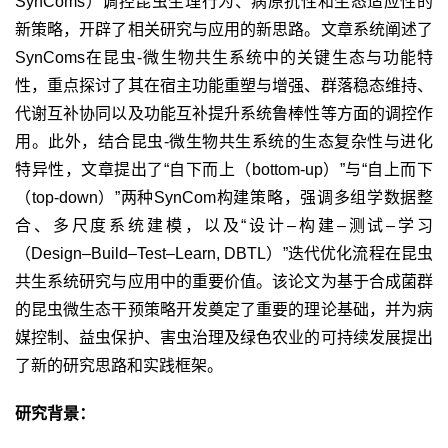
SynComs
）调控昆虫生理行为、病原抗性和生态适应性的
新策略，开辟了相关研究与应用的新思路。文章系统阐述了
SynComs
在昆虫
-
微生物共生系统中的关键生态与功能特
性，重点探讨了其在宿主功能重塑与增强、群落稳态维持、
代谢互补协同以及功能互补提升系统鲁棒性等方面的调控作
用。此外，结合昆虫
-
微生物共生系统的生态复杂性与进化
特异性，文章提出了“自下而上（
bottom-up
）”与“自上而下
（
top-down
）”两种
SynCom
构建策略，强调多组学数据整
合、多尺度系统建模，以及“设计–构建–测试–学习
（
Design–Build–Test–Learn, DBTL
）”迭代优化流程在昆虫
共生系统研究与应用中的重要价值。该论文为基于合成菌群
的昆虫微生态干预策略开发奠定了重要的理论基础，并为病
媒控制、益虫保护、害虫治理及绿色农业的可持续发展提出
了新的研究思路和实践框架。
研究背景：