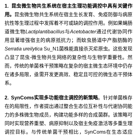
1. 昆虫微生物共生系统在宿主生理功能调控中具有关键作
用。
昆虫微生物共生系统在宿主生长发育、免疫防御与病原
抗性等生理过程中发挥着不可或缺的调控作用。例如果蝇肠
道微生物
Lactiplantibacillus
与
Acetobacter
通过代谢协同作
用显著增强宿主的病原抵抗力；而蚊虫肠道中产脂肪酶的
Serratia ureilytica
Su_N1
菌株能直接杀灭疟原虫。这些发现
凸显了昆虫
-
微生物共生网络的复杂性与生物学重要性。然
而，传统的单菌株干预策略在复杂的宿主微生态环境中仍存
在诸多局限，亟需开发更高效、稳定且可控的微生态干预体
系。
2. SynComs
实现多功能宿主调控的新策略
。针对单菌株存
在的局限性，作者提出通过整合生态位互补性与代谢协同能
力的多株微生物成员，构建功能多样的合成菌群。该策略可
同时实现营养重塑、病原抑制以及宿主免疫激活等多重生理
调控目标。与传统单菌干预相比，
SynComs
在生态适应