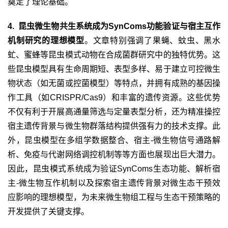
奠定了理论基础。
4. 昆虫微生物共生系统成为
SynComs
功能验证与宿主互作
机制研究的理想模型
。文章特别强调了果蝇、蚊虫、黑水
虻、蜜蜂等昆虫模式动物在合成菌群研究中的独特优势。这
些昆虫模型具有生命周期短、表型多样、易于建立可控微生
物状态（如无菌或控菌模型）等特点，并拥有成熟的基因操
作工具（如
CRISPR/Cas9
）和丰富的遗传资源。这些优势
不仅有利于开展高通量筛选与定量表型分析，还为精准操控
宿主遗传背景与微生物群落结构提供强有力的技术支撑。此
外，昆虫模型在多组学数据整合、宿主
-
微生物信号通路解
析、免疫与代谢网络调控机制等等方面也展现出巨大潜力。
因此，昆虫模式系统成为验证
SynComs
生态功能、解析宿
主
-
微生物互作机制以及探索宿主遗传背景对微生态干预效
应影响的理想模型，为未来微生物组工程与生态干预策略的
开发提供了关键支撑。