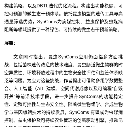
构建策略，以及
DBTL
迭代优化流程，构建出功能稳健、可
控可预测的微生态干预体系。依托昆虫模型的遗传工具与高
通量筛选优势，
SynComs
为病媒控制、益虫保护及虫媒病
阻断等领域提供了一种绿色、可持续的微生态干预新策略。
展望：
文章同时指出，昆虫
SynComs
应用仍面临多方面挑
战，包括菌株遗传改造的技术难度、昆虫肠道微生物群的时
空异质性、环境释放过程中的生物安全性评估和监管体系缺
乏等问题。为应对这些挑战，作者提出可借助多组学数据整
合、人工智能（
AI
）建模、空间代谢成像以及可编程“自毁
开关”等前沿技术手段，进一步提升
SynComs
的功能稳定
性、定殖可控性与生态安全性。随着微生物组学、合成生物
学与基因编辑技术的持续发展，
SynComs
有望成为虫媒病
控制、益虫保护及可持续农业管理的创新驱动引擎，推动昆